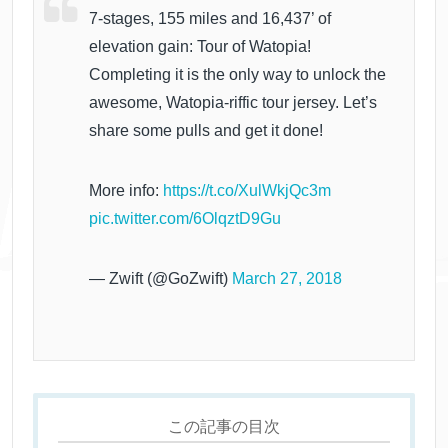
7-stages, 155 miles and 16,437’ of
elevation gain: Tour of Watopia!
Completing it is the only way to unlock the
awesome, Watopia-riffic tour jersey. Let’s
share some pulls and get it done!
More info:
https://t.co/XulWkjQc3m
pic.twitter.com/6OlqztD9Gu
— Zwift (@GoZwift)
March 27, 2018
この記事の目次